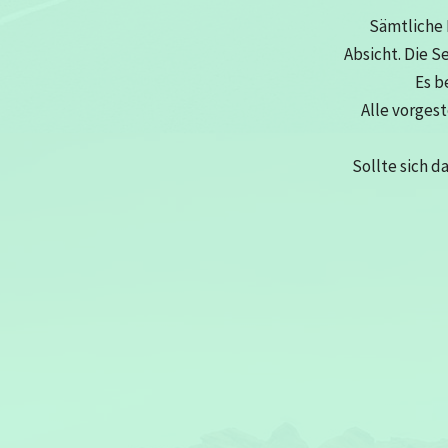
Sämtliche 
Absicht. Die S
Es b
Alle vorges
Sollte sich d