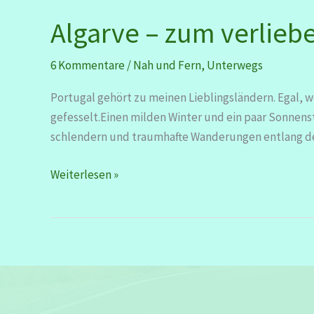
Algarve – zum verlieb
6 Kommentare
/
Nah und Fern
,
Unterwegs
Portugal gehört zu meinen Lieblingsländern. Egal, 
gefesselt.Einen milden Winter und ein paar Sonnens
schlendern und traumhafte Wanderungen entlang d
Algarve
Weiterlesen »
–
zum
verlieben
schön