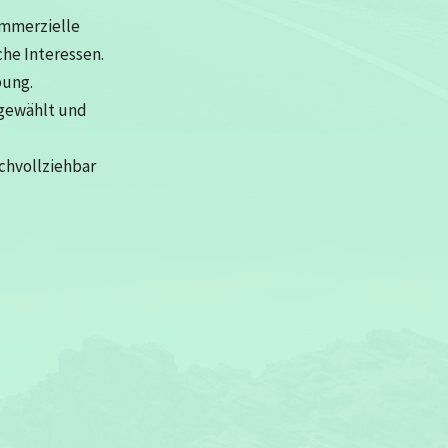
ommerzielle
che Interessen.
bung.
sgewählt und
achvollziehbar