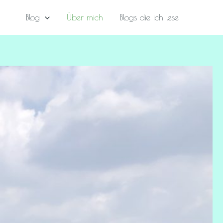
Blog
Über mich
Blogs die ich lese