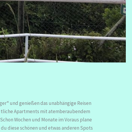
 Ager“ und genießen das unabhängige Reisen
gemütliche Apartments mit atemberaubendem
. Schon Wochen und Monate im Voraus plane
st du diese schönen und etwas anderen Spots