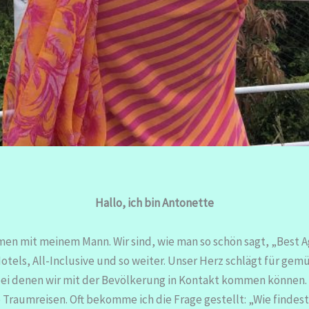
Hallo, ich bin Antonette
mmen mit meinem Mann. Wir sind, wie man so schön sagt, „Best
-Hotels, All-Inclusive und so weiter. Unser Herz schlägt für 
bei denen wir mit der Bevölkerung in Kontakt kommen können
re Traumreisen. Oft bekomme ich die Frage gestellt: „Wie finde