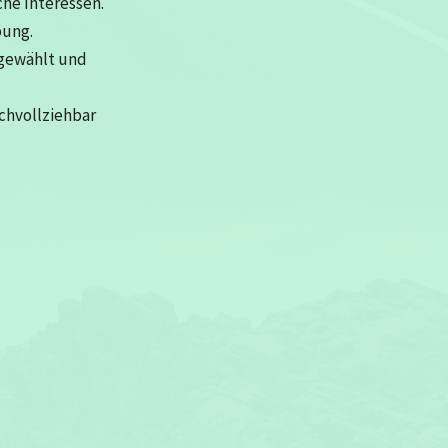
che Interessen.
bung.
sgewählt und
achvollziehbar