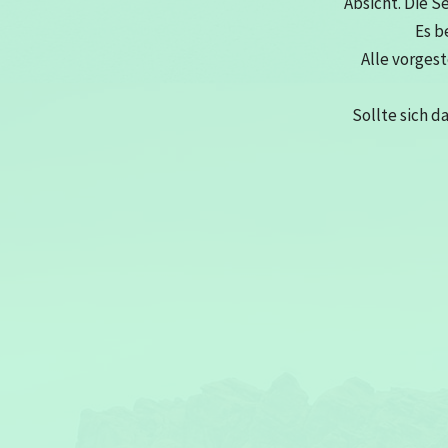
Absicht. Die S
Es b
Alle vorges
Sollte sich d