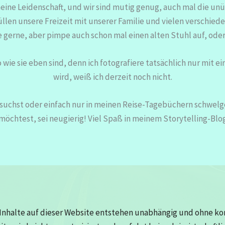
 meine Leidenschaft, und wir sind mutig genug, auch mal die un
len unsere Freizeit mit unserer Familie und vielen verschiede
ähe gerne, aber pimpe auch schon mal einen alten Stuhl auf, od
o wie sie eben sind, denn ich fotografiere tatsächlich nur mit 
wird, weiß ich derzeit noch nicht.
suchst oder einfach nur in meinen Reise-Tagebüchern schwelge
möchtest, sei neugierig! Viel Spaß in meinem Storytelling-Blo
Inhalte auf dieser Website entstehen unabhängig und ohne k