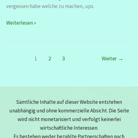
vergessen habe welche zu machen, ups.
12
Weiterlesen »
von
12
–
Februar
1
2
3
Weiter
→
2026
Sämtliche Inhalte auf dieser Website entstehen
unabhängig und ohne kommerzielle Absicht. Die Seite
wird nicht monetarisiert und verfolgt keinerlei
wirtschaftliche Interessen.
Es bestehen weder bezahlte Partnerschaften noch