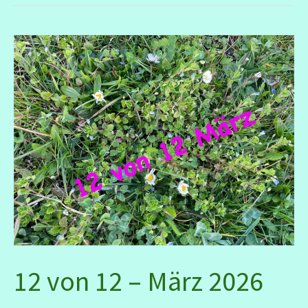
2026
–
kulinarisch
–
kreativ
–
kulturell
12 von 12 – März 2026