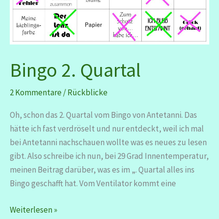
Bingo 2. Quartal
2 Kommentare
/
Rückblicke
Oh, schon das 2. Quartal vom Bingo von Antetanni. Das
hätte ich fast verdröselt und nur entdeckt, weil ich mal
bei Antetanni nachschauen wollte was es neues zu lesen
gibt. Also schreibe ich nun, bei 29 Grad Innentemperatur,
meinen Beitrag darüber, was es im „. Quartal alles ins
Bingo geschafft hat. Vom Ventilator kommt eine
Bingo
Weiterlesen »