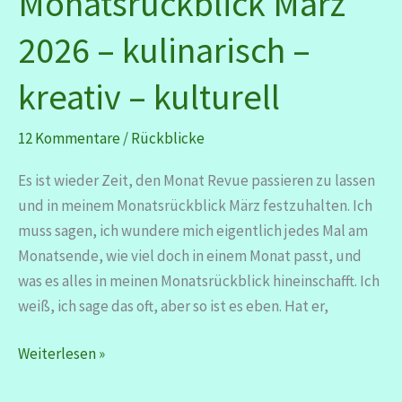
Monatsrückblick März
2026 – kulinarisch –
kreativ – kulturell
12 Kommentare
/
Rückblicke
Es ist wieder Zeit, den Monat Revue passieren zu lassen
und in meinem Monatsrückblick März festzuhalten. Ich
muss sagen, ich wundere mich eigentlich jedes Mal am
Monatsende, wie viel doch in einem Monat passt, und
was es alles in meinen Monatsrückblick hineinschafft. Ich
weiß, ich sage das oft, aber so ist es eben. Hat er,
Monatsrückblick
Weiterlesen »
März