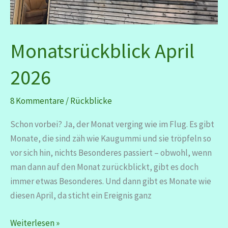
Monatsrückblick April
2026
8 Kommentare
/
Rückblicke
Schon vorbei? Ja, der Monat verging wie im Flug. Es gibt
Monate, die sind zäh wie Kaugummi und sie tröpfeln so
vor sich hin, nichts Besonderes passiert – obwohl, wenn
man dann auf den Monat zurückblickt, gibt es doch
immer etwas Besonderes. Und dann gibt es Monate wie
diesen April, da sticht ein Ereignis ganz
Monatsrückblick
Weiterlesen »