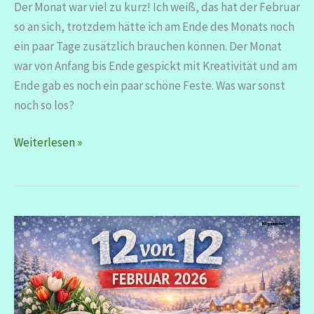
Der Monat war viel zu kurz! Ich weiß, das hat der Februar
so an sich, trotzdem hätte ich am Ende des Monats noch
ein paar Tage zusätzlich brauchen können. Der Monat
war von Anfang bis Ende gespickt mit Kreativität und am
Ende gab es noch ein paar schöne Feste. Was war sonst
noch so los?
Monatsrückblick
Weiterlesen »
Februar
2026
–
im
Kreativfieber