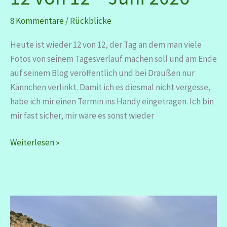
8 Kommentare
/
Rückblicke
Heute ist wieder 12 von 12, der Tag an dem man viele
Fotos von seinem Tagesverlauf machen soll und am Ende
auf seinem Blog veröffentlich und bei Draußen nur
Kännchen verlinkt. Damit ich es diesmal nicht vergesse,
habe ich mir einen Termin ins Handy eingetragen. Ich bin
mir fast sicher, mir wäre es sonst wieder
12
Weiterlesen »
von
12
–
Juni
2026