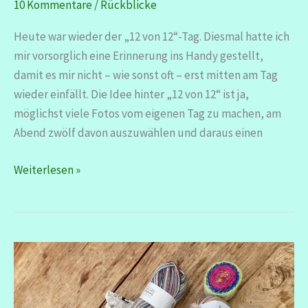
10 Kommentare
/
Rückblicke
Heute war wieder der „12 von 12“-Tag. Diesmal hatte ich
mir vorsorglich eine Erinnerung ins Handy gestellt,
damit es mir nicht – wie sonst oft – erst mitten am Tag
wieder einfällt. Die Idee hinter „12 von 12“ ist ja,
möglichst viele Fotos vom eigenen Tag zu machen, am
Abend zwölf davon auszuwählen und daraus einen
12
Weiterlesen »
von
12
–
März
2026