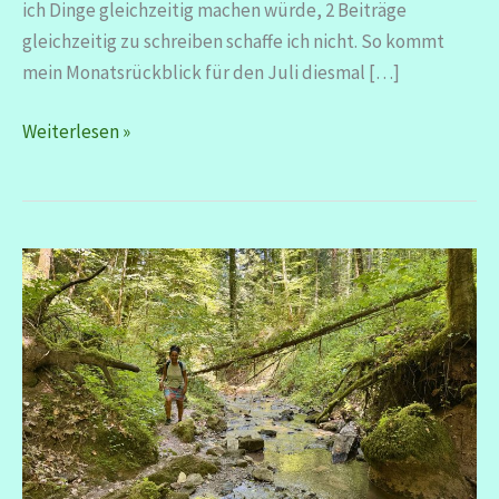
ich Dinge gleichzeitig machen würde, 2 Beiträge
gleichzeitig zu schreiben schaffe ich nicht. So kommt
mein Monatsrückblick für den Juli diesmal […]
Monatsrückblick
Weiterlesen »
Juli
2026
–
heiß,
gejuckt
und
lecker
war’s