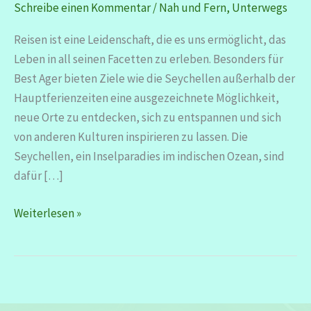
Schreibe einen Kommentar
/
Nah und Fern
,
Unterwegs
Reisen ist eine Leidenschaft, die es uns ermöglicht, das
Leben in all seinen Facetten zu erleben. Besonders für
Best Ager bieten Ziele wie die Seychellen außerhalb der
Hauptferienzeiten eine ausgezeichnete Möglichkeit,
neue Orte zu entdecken, sich zu entspannen und sich
von anderen Kulturen inspirieren zu lassen. Die
Seychellen, ein Inselparadies im indischen Ozean, sind
dafür […]
Seychellen
Weiterlesen »
–
mit
Wanderschuhen
und
vielen