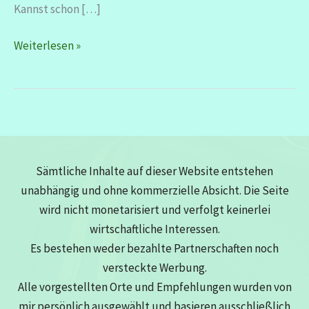
Kannst schon […]
Istanbul
Weiterlesen »
–
bis
die
Füße
streiken
Sämtliche Inhalte auf dieser Website entstehen
unabhängig und ohne kommerzielle Absicht. Die Seite
wird nicht monetarisiert und verfolgt keinerlei
wirtschaftliche Interessen.
Es bestehen weder bezahlte Partnerschaften noch
versteckte Werbung.
Alle vorgestellten Orte und Empfehlungen wurden von
mir persönlich ausgewählt und basieren ausschließlich