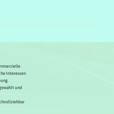
ommerzielle
che Interessen.
bung.
sgewählt und
achvollziehbar