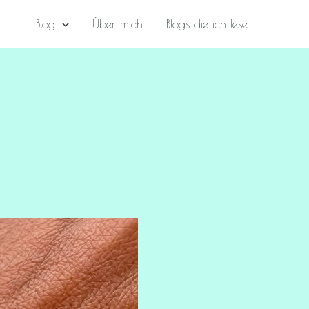
Blog
Über mich
Blogs die ich lese