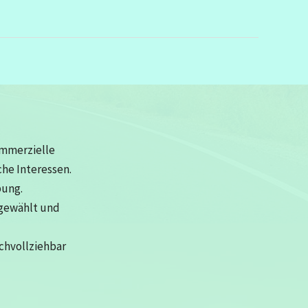
ommerzielle
che Interessen.
bung.
sgewählt und
achvollziehbar