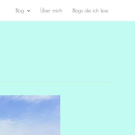
Blog
Über mich
Blogs die ich lese