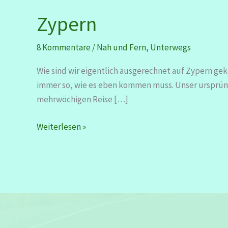
Zypern
8 Kommentare
/
Nah und Fern
,
Unterwegs
Wie sind wir eigentlich ausgerechnet auf Zypern ge
immer so, wie es eben kommen muss. Unser ursprüngli
mehrwöchigen Reise […]
Zypern
Weiterlesen »