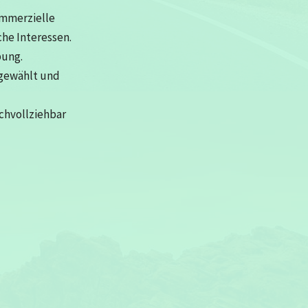
ommerzielle
che Interessen.
bung.
sgewählt und
achvollziehbar