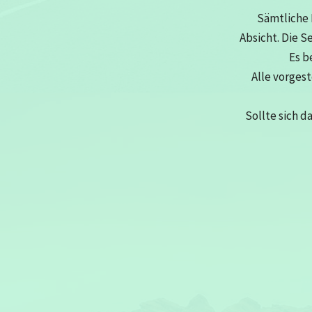
Sämtliche 
Absicht. Die S
Es b
Alle vorges
Sollte sich d