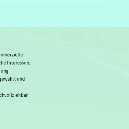
ommerzielle
che Interessen.
bung.
sgewählt und
achvollziehbar