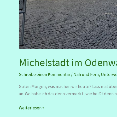
Michelstadt im Odenwa
Schreibe einen Kommentar
/
Nah und Fern
,
Unterw
Guten Morgen, was machen wir heute? Lass mal überle
an. Wo habe ich das denn vermerkt, wie heißt denn n
Michelstadt
Weiterlesen »
im