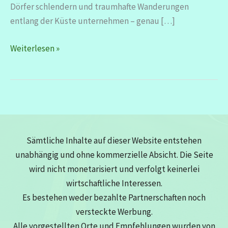
Dörfer schlendern und traumhafte Wanderungen
entlang der Küste unternehmen – genau […]
Algarve
Weiterlesen »
–
zum
verlieben
schön
Sämtliche Inhalte auf dieser Website entstehen
unabhängig und ohne kommerzielle Absicht. Die Seite
wird nicht monetarisiert und verfolgt keinerlei
wirtschaftliche Interessen.
Es bestehen weder bezahlte Partnerschaften noch
versteckte Werbung.
Alle vorgestellten Orte und Empfehlungen wurden von