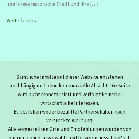
über diese historische Stadt und ihre […]
Bamberg
Weiterlesen »
–
warum
ist
Bamberg
so
schön?
Sämtliche Inhalte auf dieser Website entstehen
unabhängig und ohne kommerzielle Absicht. Die Seite
wird nicht monetarisiert und verfolgt keinerlei
wirtschaftliche Interessen.
Es bestehen weder bezahlte Partnerschaften noch
versteckte Werbung.
Alle vorgestellten Orte und Empfehlungen wurden von
mir persönlich ausgewählt und basieren ausschließlich