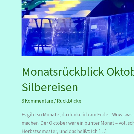
Monatsrückblick Okto
Silbereisen
8 Kommentare
/
Rückblicke
Es gibt so Monate, da denke ich am Ende: „Wow, was 
machen. Der Oktober war ein bunter Monat – voll s
Herbstsemester, und das heißt: Ich […]