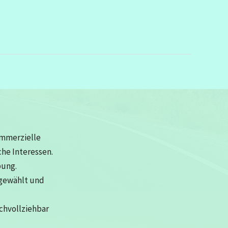
ommerzielle
che Interessen.
bung.
sgewählt und
achvollziehbar