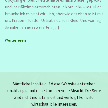
Upcycling-Projekt Heute hatte es mich wieder gepackt
und ins Nähzimmer verschlagen. Ich brauche – natürlich
brauche ich es nicht wirklich, aber wie das eben so ist mit
uns Frauen – für den Urlaub noch ein Kleid. Und was lag
da näher, als aus zwei alten […]
Upcycling-
Weiterlesen »
Nähidee:
Aus
zwei
Herrenhemden
wird
ein
Sämtliche Inhalte auf dieser Website entstehen
Kleid
unabhängig und ohne kommerzielle Absicht. Die Seite
wird nicht monetarisiert und verfolgt keinerlei
wirtschaftliche Interessen.