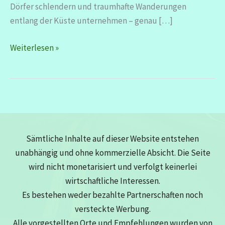
Dörfer schlendern und traumhafte Wanderungen
entlang der Küste unternehmen – genau […]
Algarve
Weiterlesen »
–
zum
verlieben
schön
Sämtliche Inhalte auf dieser Website entstehen
unabhängig und ohne kommerzielle Absicht. Die Seite
wird nicht monetarisiert und verfolgt keinerlei
wirtschaftliche Interessen.
Es bestehen weder bezahlte Partnerschaften noch
versteckte Werbung.
Alle vorgestellten Orte und Empfehlungen wurden von