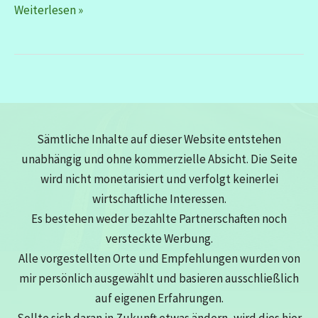
Zypern
Weiterlesen »
Sämtliche Inhalte auf dieser Website entstehen
unabhängig und ohne kommerzielle Absicht. Die Seite
wird nicht monetarisiert und verfolgt keinerlei
wirtschaftliche Interessen.
Es bestehen weder bezahlte Partnerschaften noch
versteckte Werbung.
Alle vorgestellten Orte und Empfehlungen wurden von
mir persönlich ausgewählt und basieren ausschließlich
auf eigenen Erfahrungen.
Sollte sich daran in Zukunft etwas ändern, wird dies hier