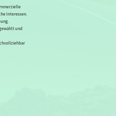
ommerzielle
che Interessen.
bung.
sgewählt und
achvollziehbar