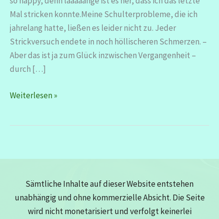
so happy, denn laaaaange ist es her, dass ich das letzte
Mal stricken konnte.Meine Schulterprobleme, die ich
jahrelang hatte, ließen es leider nicht zu. Jeder
Strickversuch endete in noch höllischeren Schmerzen. –
Aber das ist ja zum Glück inzwischen Vergangenheit –
durch […]
Mein
Weiterlesen »
Pullover
im
Wollemix
–
fast
wie
Sämtliche Inhalte auf dieser Website entstehen
in
unabhängig und ohne kommerzielle Absicht. Die Seite
alten
wird nicht monetarisiert und verfolgt keinerlei
Zeiten