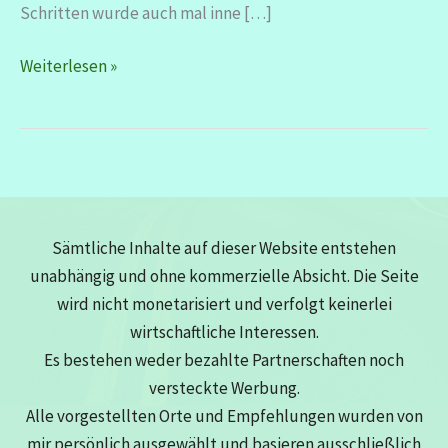
Schritten wurde auch mal inne […]
Monatsrückblick
Weiterlesen »
August
2025
–
viel
zu
feiern
Sämtliche Inhalte auf dieser Website entstehen
unabhängig und ohne kommerzielle Absicht. Die Seite
wird nicht monetarisiert und verfolgt keinerlei
wirtschaftliche Interessen.
Es bestehen weder bezahlte Partnerschaften noch
versteckte Werbung.
Alle vorgestellten Orte und Empfehlungen wurden von
mir persönlich ausgewählt und basieren ausschließlich