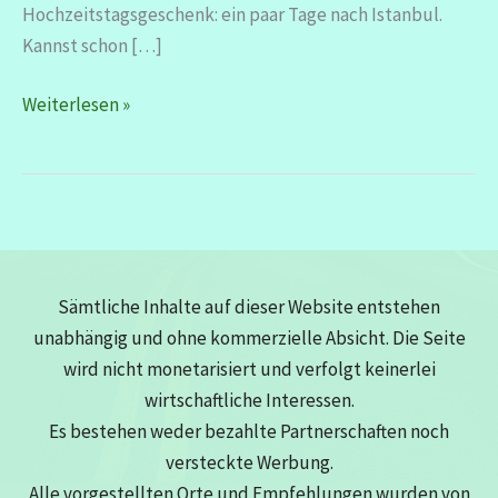
Hochzeitstagsgeschenk: ein paar Tage nach Istanbul.
Kannst schon […]
Istanbul
Weiterlesen »
–
bis
die
Füße
streiken
Sämtliche Inhalte auf dieser Website entstehen
unabhängig und ohne kommerzielle Absicht. Die Seite
wird nicht monetarisiert und verfolgt keinerlei
wirtschaftliche Interessen.
Es bestehen weder bezahlte Partnerschaften noch
versteckte Werbung.
Alle vorgestellten Orte und Empfehlungen wurden von