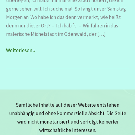
überlegen, ich habe mir mal eine Stadt notiert, die ich
gerne sehen will. Ich suche mal. So fängt unser Samstag
Morgen an. Wo habe ich das denn vermerkt, wie heißt
denn nur dieser Ort? – Ich hab´s. – Wir fahren in das
malerische Michelstadt im Odenwald, der […]
Michelstadt
Weiterlesen »
im
Odenwald
–
schöner
als
gedacht
Sämtliche Inhalte auf dieser Website entstehen
unabhängig und ohne kommerzielle Absicht. Die Seite
wird nicht monetarisiert und verfolgt keinerlei
wirtschaftliche Interessen.