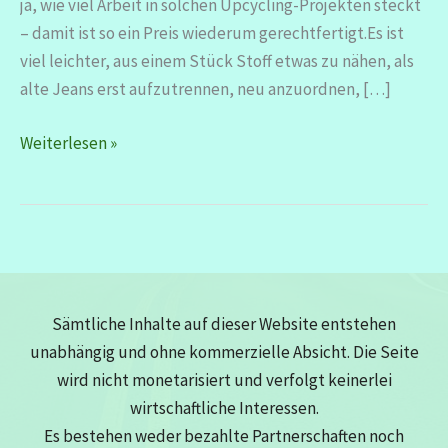
ja, wie viel Arbeit in solchen Upcycling-Projekten steckt
– damit ist so ein Preis wiederum gerechtfertigt.Es ist
viel leichter, aus einem Stück Stoff etwas zu nähen, als
alte Jeans erst aufzutrennen, neu anzuordnen, […]
Jeans
Weiterlesen »
Upcycling
–
2-
lagige
Tasche
Sämtliche Inhalte auf dieser Website entstehen
unabhängig und ohne kommerzielle Absicht. Die Seite
wird nicht monetarisiert und verfolgt keinerlei
wirtschaftliche Interessen.
Es bestehen weder bezahlte Partnerschaften noch