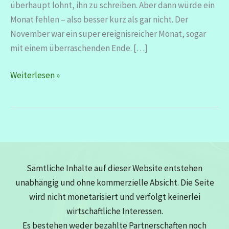
überhaupt lohnt, ihn zu schreiben. Aber dann würde ein
Monat fehlen – also besser kurz als gar nicht. Der
November war ein super ereignisreicher Monat, sogar
mit einem überraschenden Ende. […]
Monatsrückblick
Weiterlesen »
November
–
Von
Bangkok
nach
Suhl
Sämtliche Inhalte auf dieser Website entstehen
unabhängig und ohne kommerzielle Absicht. Die Seite
wird nicht monetarisiert und verfolgt keinerlei
wirtschaftliche Interessen.
Es bestehen weder bezahlte Partnerschaften noch