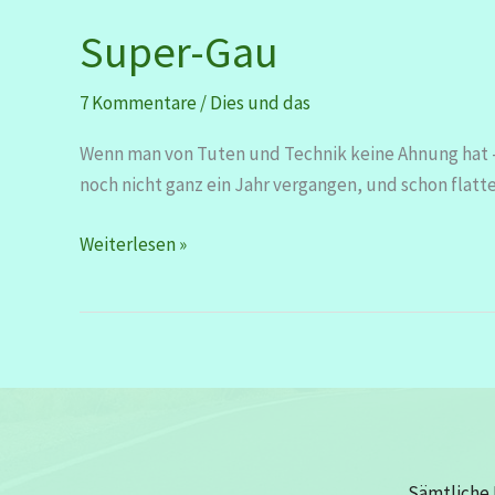
Super-Gau
7 Kommentare
/
Dies und das
Wenn man von Tuten und Technik keine Ahnung hat – 
noch nicht ganz ein Jahr vergangen, und schon flatter
Super-
Weiterlesen »
Gau
Sämtliche 