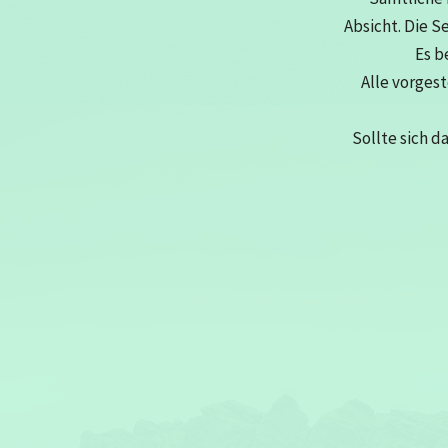
Absicht. Die S
Es b
Alle vorges
Sollte sich d