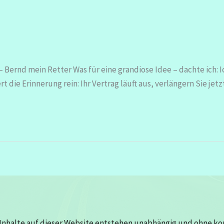
Bernd mein Retter Was für eine grandiose Idee – dachte ich: I
t die Erinnerung rein: Ihr Vertrag läuft aus, verlängern Sie jet
Inhalte auf dieser Website entstehen unabhängig und ohne k