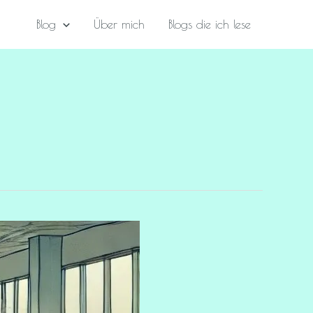
Blog
Über mich
Blogs die ich lese