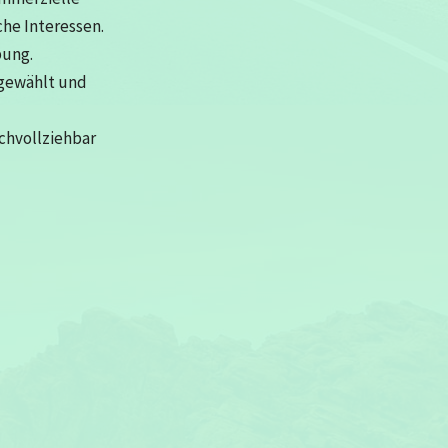
che Interessen.
bung.
sgewählt und
achvollziehbar