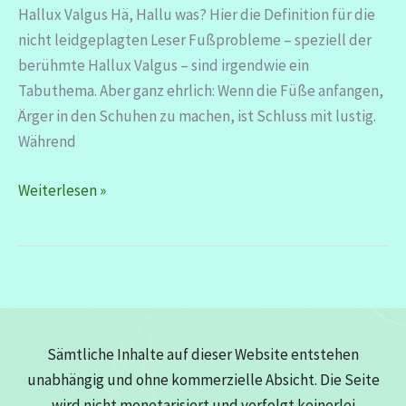
Hallux Valgus Hä, Hallu was? Hier die Definition für die
nicht leidgeplagten Leser Fußprobleme – speziell der
berühmte Hallux Valgus – sind irgendwie ein
Tabuthema. Aber ganz ehrlich: Wenn die Füße anfangen,
Ärger in den Schuhen zu machen, ist Schluss mit lustig.
Während
Hallux
Weiterlesen »
Valgus:
Warum
ich
meine
Füße
jetzt
Sämtliche Inhalte auf dieser Website entstehen
wie
unabhängig und ohne kommerzielle Absicht. Die Seite
VIPs
wird nicht monetarisiert und verfolgt keinerlei