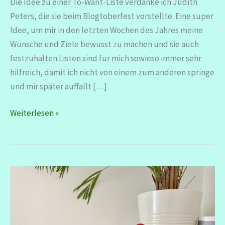
Die Idee zu einer To-Want-Liste verdanke ich Judith
Peters, die sie beim Blogtoberfest vorstellte. Eine super
Idee, um mir in den letzten Wochen des Jahres meine
Wünsche und Ziele bewusst zu machen und sie auch
festzuhalten.Listen sind für mich sowieso immer sehr
hilfreich, damit ich nicht von einem zum anderen springe
und mir später auffällt […]
Meine
Weiterlesen »
To-
Want-
Liste
für
das
4.
Quartal