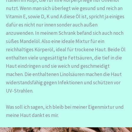
Italien im Kopf, die für ihre Körperpflege nur Olivenöl
nutzt. Wenn man sich überlegt wie gesund und reich an
Vitamin E, sowie D, K und A diese Öl ist, spricht ja einiges
dafür es nicht nur innen sonder auch außen
anzuwenden. In meinem Schrank befand sich auch noch
süßes Mandelöl. Also eine ideale Mixtur für ein
reichhaltiges Körperöl, ideal für trockene Haut. Beide Öl
enthalten viele ungesättigte Fettsäuren, die tief in die
Haut eindringen und sie weich und geschmeidigt
machen. Die enthaltenen Linolsäuren machen die Haut
widerstandsfähig gegen Infektionen und schützen vor
UV-Strahlen.
Was soll ich sagen, ich bleib bei meiner Eigenmixtur und
meine Haut dankt es mir.