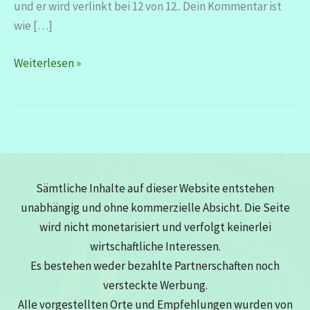
und er wird verlinkt bei 12 von 12.. Dein Kommentar ist
wie […]
12
Weiterlesen »
von
12
–
Mai
2026
Sämtliche Inhalte auf dieser Website entstehen
unabhängig und ohne kommerzielle Absicht. Die Seite
wird nicht monetarisiert und verfolgt keinerlei
wirtschaftliche Interessen.
Es bestehen weder bezahlte Partnerschaften noch
versteckte Werbung.
Alle vorgestellten Orte und Empfehlungen wurden von