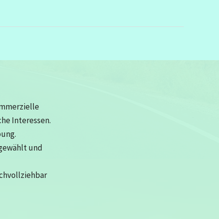
ommerzielle
che Interessen.
bung.
sgewählt und
achvollziehbar