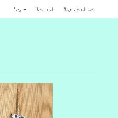
Blog
Über mich
Blogs die ich lese