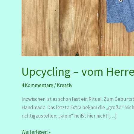
Upcycling – vom Herr
4 Kommentare
/
Kreativ
Inzwischen ist es schon fast ein Ritual. Zum Geburt
Handmade. Das letzte Extra bekam die „große“ Nichte
richtigzustellen: „klein“ heißt hier nicht […]
Upcycling
Weiterlesen »