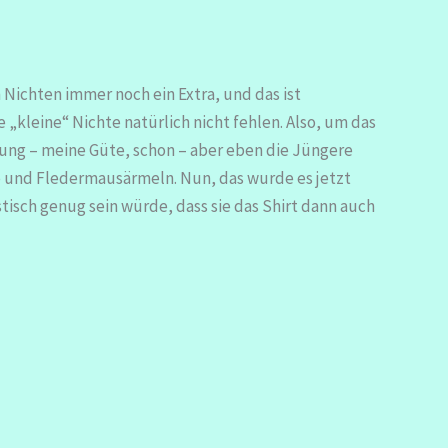
 Nichten immer noch ein Extra, und das ist
ie „kleine“ Nichte natürlich nicht fehlen. Also, um das
e jung – meine Güte, schon – aber eben die Jüngere
lle und Fledermausärmeln. Nun, das wurde es jetzt
stisch genug sein würde, dass sie das Shirt dann auch