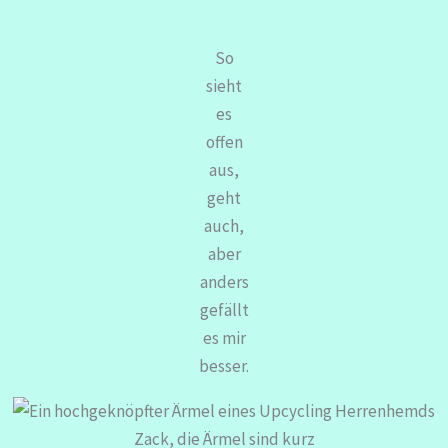
So
sieht
es
offen
aus,
geht
auch,
aber
anders
gefällt
es mir
besser.
Zack, die Ärmel sind kurz