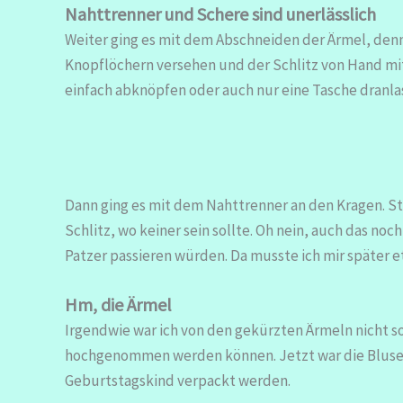
Nahttrenner und Schere sind unerlässlich
Weiter ging es mit dem Abschneiden der Ärmel, de
Knopflöchern versehen und der Schlitz von Hand mit 
einfach abknöpfen oder auch nur eine Tasche dranla
Dann ging es mit dem Nahttrenner an den Kragen. Stü
Schlitz, wo keiner sein sollte. Oh nein, auch das noc
Patzer passieren würden. Da musste ich mir später e
Hm, die Ärmel
Irgendwie war ich von den gekürzten Ärmeln nicht so 
hochgenommen werden können. Jetzt war die Bluse p
Geburtstagskind verpackt werden.