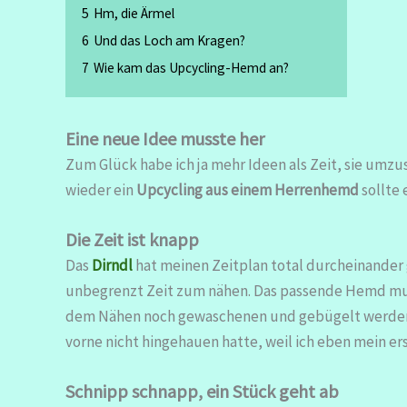
5
Hm, die Ärmel
6
Und das Loch am Kragen?
7
Wie kam das Upcycling-Hemd an?
Eine neue Idee musste her
Zum Glück habe ich ja mehr Ideen als Zeit, sie umzu
wieder ein
Upcycling aus einem Herrenhemd
sollte 
Die Zeit ist knapp
Das
Dirndl
hat meinen Zeitplan total durcheinander ge
unbegrenzt Zeit zum nähen. Das passende Hemd mus
dem Nähen noch gewaschenen und gebügelt werden. J
vorne nicht hingehauen hatte, weil ich eben mein ers
Schnipp schnapp, ein Stück geht ab