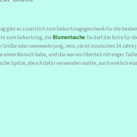
stag gibt es zusätzlich zum Geburtstagsgeschenk für die beiden
hte zum Geburtstag, die
Blumentasche
. Da darf das Extra für d
der Größe oder seeeeeehr jung, nein, sie ist inzwischen 24 Jahr
 sie einen Wunsch habe, und das war ein Oberteil mit enger Tai
tische Spitze, die ich dafür verwenden wollte, auch wirklich ela