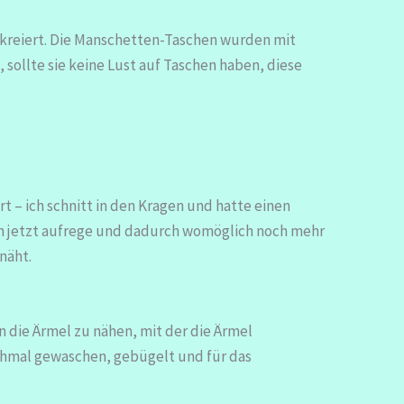
kreiert. Die Manschetten-Taschen wurden mit
 sollte sie keine Lust auf Taschen haben, diese
t – ich schnitt in den Kragen und hatte einen
 mich jetzt aufrege und dadurch womöglich noch mehr
näht.
n die Ärmel zu nähen, mit der die Ärmel
chmal gewaschen, gebügelt und für das