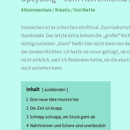
4 Kommentare
/
Kreativ
/ Von
Nette
Inzwischen ist es schon fast ein Ritual. Zum Geburt
Handmade. Das letzte Extra bekam die „große“ Nic
richtigzustellen: „klein“ heißt hier nicht klein von 
der beiden Nichten. Ich hatte sie zuvor gefragt, ob
nicht wirklich, weil ich Bedenken hatte, ob die elas
noch anziehen kann.
Inhalt
ausblenden
1
Eine neue Idee musste her
2
Die Zeit ist knapp
3
Schnipp schnapp, ein Stück geht ab
4
Nahttrenner und Schere sind unerlässlich