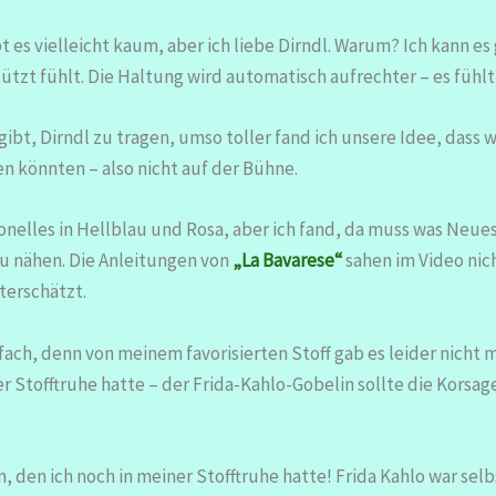
es vielleicht kaum, aber ich liebe Dirndl. Warum? Ich kann es g
tützt fühlt. Die Haltung wird automatisch aufrechter – es fühl
ibt, Dirndl zu tragen, umso toller fand ich unsere Idee, dass w
n könnten – also nicht auf der Bühne.
itionelles in Hellblau und Rosa, aber ich fand, da muss was Neu
 zu nähen. Die Anleitungen von
„La Bavarese“
sahen im Video nic
terschätzt.
nfach, denn von meinem favorisierten Stoff gab es leider nich
er Stofftruhe hatte – der Frida-Kahlo-Gobelin sollte die Korsa
 den ich noch in meiner Stofftruhe hatte! Frida Kahlo war selb