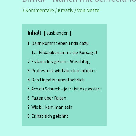
7 Kommentare
/
Kreativ
/ Von
Nette
Inhalt
ausblenden
1
Dann kommt eben Frida dazu
1.1
Frida übernimmt die Korsage!
2
Es kann los gehen – Waschtag
3
Probestück wird zum Innenfutter
4
Das Lineal ist unentbehrlich
5
Ach du Schreck – jetzt ist es passiert
6
Falten über Falten
7
Wie bl.. kam man sein
8
Es hat sich gelohnt