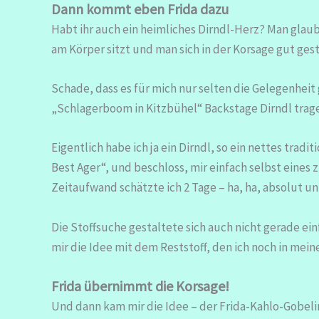
Dann kommt eben Frida dazu
Habt ihr auch ein heimliches Dirndl-Herz? Man glaubt 
am Körper sitzt und man sich in der Korsage gut ges
Schade, dass es für mich nur selten die Gelegenheit g
„Schlagerboom in Kitzbühel“ Backstage Dirndl trage
Eigentlich habe ich ja ein Dirndl, so ein nettes trad
Best Ager“, und beschloss, mir einfach selbst eines
Zeitaufwand schätzte ich 2 Tage – ha, ha, absolut un
Die Stoffsuche gestaltete sich auch nicht gerade ei
mir die Idee mit dem Reststoff, den ich noch in mein
Frida übernimmt die Korsage!
Und dann kam mir die Idee – der Frida-Kahlo-Gobelin,