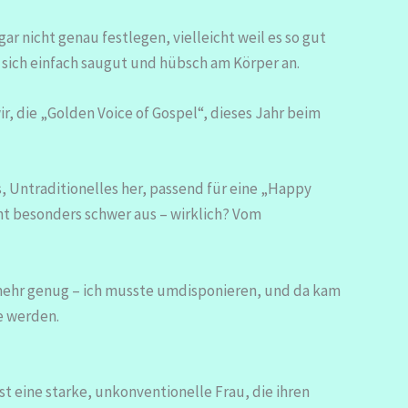
ar nicht genau festlegen, vielleicht weil es so gut
t sich einfach saugut und hübsch am Körper an.
ir, die „Golden Voice of Gospel“, dieses Jahr beim
es, Untraditionelles her, passend für eine „Happy
ht besonders schwer aus – wirklich? Vom
t mehr genug – ich musste umdisponieren, und da kam
ge werden.
st eine starke, unkonventionelle Frau, die ihren