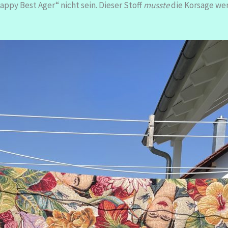
appy Best Ager“ nicht sein. Dieser Stoff
musste
die Korsage we