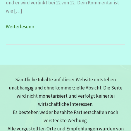
und er wird verlinkt bei 12 von 12.. Dein Kommentar ist
wie […]
12
Weiterlesen »
von
12
–
Mai
2026
Sämtliche Inhalte auf dieser Website entstehen
unabhängig und ohne kommerzielle Absicht. Die Seite
wird nicht monetarisiert und verfolgt keinerlei
wirtschaftliche Interessen.
Es bestehen weder bezahlte Partnerschaften noch
versteckte Werbung.
Alle vorgestellten Orte und Empfehlungen wurden von