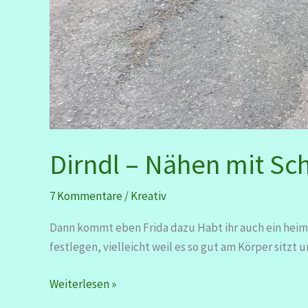
Dirndl – Nähen mit S
7 Kommentare
/
Kreativ
Dann kommt eben Frida dazu Habt ihr auch ein heimli
festlegen, vielleicht weil es so gut am Körper sitzt 
Dirndl
Weiterlesen »
–