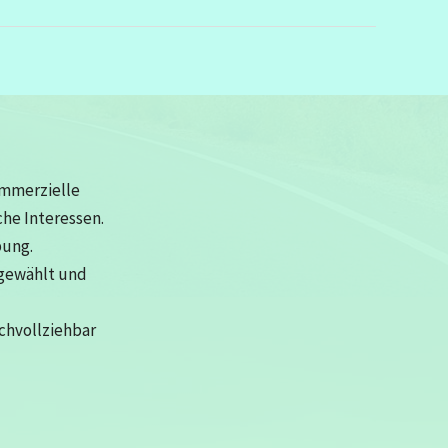
ommerzielle
che Interessen.
bung.
sgewählt und
achvollziehbar