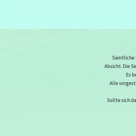
Nähen
mit
Schreckmomente
Sämtliche 
Absicht. Die S
Es b
Alle vorges
Sollte sich d