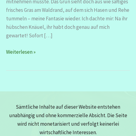
mitnehmen musste. Das Grün sieht doch aus wie saftiges
frisches Gras am Waldrand, auf dem sich Hasen und Rehe
tummeln – meine Fantasie wieder. Ich dachte mir: Na ihr
hübschen Knäuel, ihr habt doch genau auf mich
gewartet! Sofort […]
Stricktop
Weiterlesen »
–
„Der
Lenz
ist
da“
Sämtliche Inhalte auf dieser Website entstehen
unabhängig und ohne kommerzielle Absicht. Die Seite
wird nicht monetarisiert und verfolgt keinerlei
wirtschaftliche Interessen.